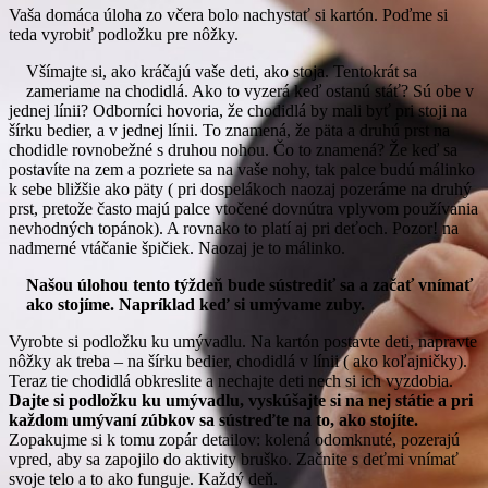
Vaša domáca úloha zo včera bolo nachystať si kartón. Poďme si
teda vyrobiť podložku pre nôžky.
Všímajte si, ako kráčajú vaše deti, ako stoja. Tentokrát sa
zameriame na chodidlá. Ako to vyzerá keď ostanú stáť? Sú obe v
jednej línii? Odborníci hovoria, že chodidlá by mali byť pri stoji na
šírku bedier, a v jednej línii. To znamená, že päta a druhú prst na
chodidle rovnobežné s druhou nohou. Čo to znamená? Že keď sa
postavíte na zem a pozriete sa na vaše nohy, tak palce budú málinko
k sebe bližšie ako päty ( pri dospelákoch naozaj pozeráme na druhý
prst, pretože často majú palce vtočené dovnútra vplyvom používania
nevhodných topánok). A rovnako to platí aj pri deťoch. Pozor! na
nadmerné vtáčanie špičiek. Naozaj je to málinko.
Našou úlohou tento týždeň bude sústrediť sa a začať vnímať
ako stojíme. Napríklad keď si umývame zuby.
Vyrobte si podložku ku umývadlu. Na kartón postavte deti, napravte
nôžky ak treba – na šírku bedier, chodidlá v línii ( ako koľajničky).
Teraz tie chodidlá obkreslite a nechajte deti nech si ich vyzdobia.
Dajte si podložku ku umývadlu, vyskúšajte si na nej státie a pri
každom umývaní zúbkov sa sústreďte na to, ako stojíte.
Zopakujme si k tomu zopár detailov: kolená odomknuté, pozerajú
vpred, aby sa zapojilo do aktivity bruško. Začnite s deťmi vnímať
svoje telo a to ako funguje. Každý deň.