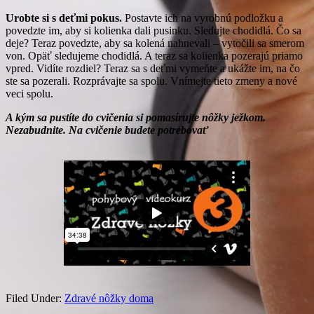
Urobte si s deťmi pokus.
Postavte ich na vyrobnú podložku a
povedzte im, aby si kolienka dali pusinku. Sledujte chodidlá. Čo sa
deje? Teraz povedzte, aby sa kolená nahnevali – vytočili sa smerom
von. Opäť sledujeme chodidlá. A teraz sa kolienka pozerajú priamo
vpred. Vidíte rozdiel? Teraz sa s deťmi vymeňte a ukážte im, na čo
ste sa pozerali. Rozprávajte sa spolu. Vnímejte tieto zmeny a nové
veci spolu.
A kým sa pustíte do cvičenia si pomasírujte nôžky ježkom.
Nezabudnite. Na cvičenie budete potrebovať
Filed Under:
Zdravé nôžky doma