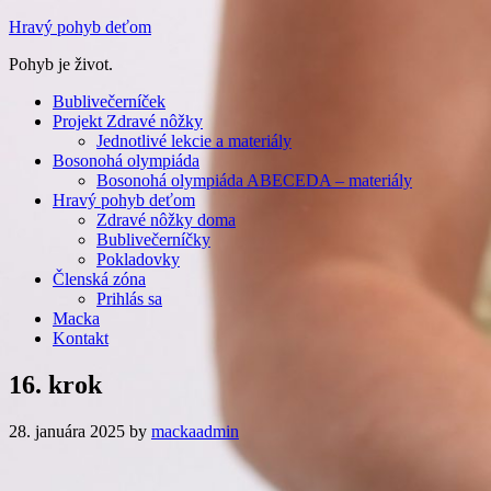
Hravý pohyb deťom
Pohyb je život.
Bublivečerníček
Projekt Zdravé nôžky
Jednotlivé lekcie a materiály
Bosonohá olympiáda
Bosonohá olympiáda ABECEDA – materiály
Hravý pohyb deťom
Zdravé nôžky doma
Bublivečerníčky
Pokladovky
Členská zóna
Prihlás sa
Macka
Kontakt
16. krok
28. januára 2025
by
mackaadmin