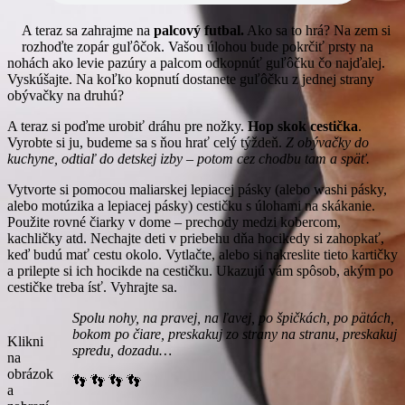
A teraz sa zahrajme na
palcový futbal.
Ako sa to hrá? Na zem si
rozhoďte zopár guľôčok. Vašou úlohou bude pokrčiť prsty na
nohách ako levie pazúry a palcom odkopnúť guľôčku čo najďalej.
Vyskúšajte. Na koľko kopnutí dostanete guľôčku z jednej strany
obývačky na druhú?
A teraz si poďme urobiť dráhu pre nožky.
Hop skok cestička
.
Vyrobte si ju, budeme sa s ňou hrať celý týždeň.
Z obývačky do
kuchyne, odtiaľ do detskej izby – potom cez chodbu tam a späť.
Vytvorte si pomocou maliarskej lepiacej pásky (alebo washi pásky,
alebo motúzika a lepiacej pásky) cestičku s úlohami na skákanie.
Použite rovné čiarky v dome – prechody medzi kobercom,
kachličky atd. Nechajte deti v priebehu dňa hocikedy si zahopkať,
keď budú mať cestu okolo. Vytlačte, alebo si nakreslite tieto kartičky
a prilepte si ich hocikde na cestičku. Ukazujú vám spôsob, akým po
cestičke treba ísť. Vyhrajte sa.
Spolu nohy, na pravej, na ľavej, po špičkách, po pätách,
bokom po čiare, preskakuj zo strany na stranu, preskakuj
Klikni
spredu, dozadu…
na
obrázok
👣 👣 👣 👣
a