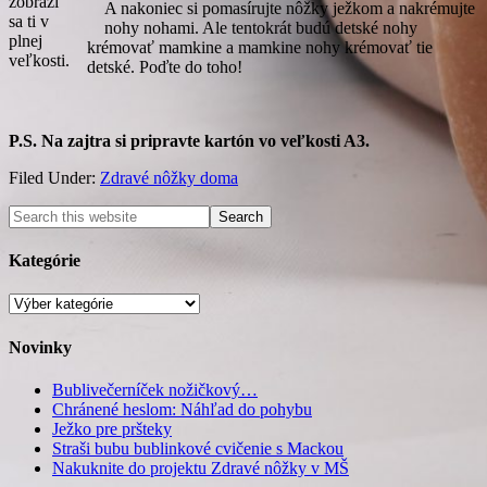
zobrazí
A nakoniec si pomasírujte nôžky ježkom a nakrémujte
sa ti v
nohy nohami. Ale tentokrát budú detské nohy
plnej
krémovať mamkine a mamkine nohy krémovať tie
veľkosti.
detské. Poďte do toho!
P.S. Na zajtra si pripravte kartón vo veľkosti A3.
Filed Under:
Zdravé nôžky doma
Kategórie
Kategórie
Novinky
Bublivečerníček nožičkový…
Chránené heslom: Náhľad do pohybu
Ježko pre pršteky
Straši bubu bublinkové cvičenie s Mackou
Nakuknite do projektu Zdravé nôžky v MŠ