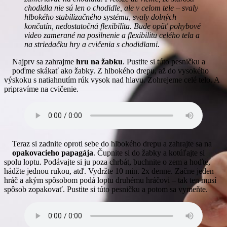
chodidla nie sú len o chodidle, ale v celom tele – svaly
hlbokého stabilizačného systému, svaly dolných
končatín, nedostatočná flexibilita. Bude opäť pohybové
video zamerané na posilnenie a flexibilitu celého tela a
na striedačku hry a cvičenia s chodidlami.
Najprv sa zahrajme
hru na žabku
. Pustite si túto pesničku a
poďme skákať ako žabky. Z hlbokého drepu, až do vysokého
výskoku s natiahnutím rúk vysok nad hlavu. Zohrejeme celé telo. A
pripravíme na cvičenie.
Teraz si zadnite oproti sebe do hlbokého drepu a zahrajte sa na
opakovacieho papagája
. Čupnite si do žabky a kotúľajte si
spolu loptu. Podávajte si ju poza chrbát, buchnite o zem a hoďte,
hádžte jednou rukou, atď. Vydržte 10 min. 2x denne. Začne jeden
hráč a akým spôsobom podá loptu druhému hráčovi – tak ten musí
spôsob zopakovať. Pustite si túto pesničku a potom sa vymeňte.