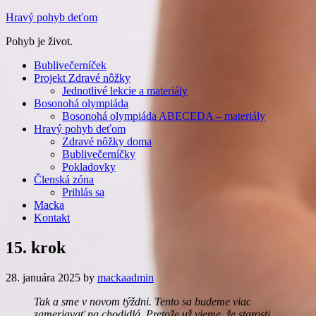
Hravý pohyb deťom
Pohyb je život.
Bublivečerníček
Projekt Zdravé nôžky
Jednotlivé lekcie a materiály
Bosonohá olympiáda
Bosonohá olympiáda ABECEDA – materiály
Hravý pohyb deťom
Zdravé nôžky doma
Bublivečerníčky
Pokladovky
Členská zóna
Prihlás sa
Macka
Kontakt
15. krok
28. januára 2025
by
mackaadmin
Tak a sme v novom týždni. Tento sa budeme viac
zameriavať na chodidlá. Pretože už vieme, že starosti