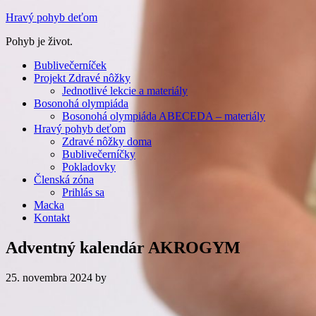
Hravý pohyb deťom
Pohyb je život.
Bublivečerníček
Projekt Zdravé nôžky
Jednotlivé lekcie a materiály
Bosonohá olympiáda
Bosonohá olympiáda ABECEDA – materiály
Hravý pohyb deťom
Zdravé nôžky doma
Bublivečerníčky
Pokladovky
Členská zóna
Prihlás sa
Macka
Kontakt
Adventný kalendár AKROGYM
25. novembra 2024
by