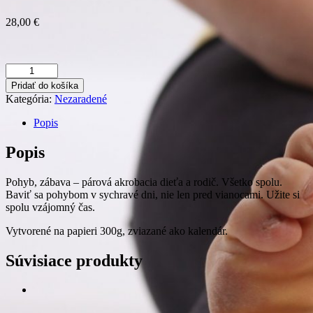
28,00
€
množstvo
Adventný
Pridať do košíka
kalendár
Kategória:
Nezaradené
AKROGYM
Popis
Popis
Pohyb, zábava – párová akrobacia dieťa a rodič. Všetko spolu.
Baviť sa pohybom v sychravé dni, nie len pred vianocami. Užite si
spolu vzájomný čas.
Vytvorené na papieri 300g, zviazané ako kalendár.
Súvisiace produkty