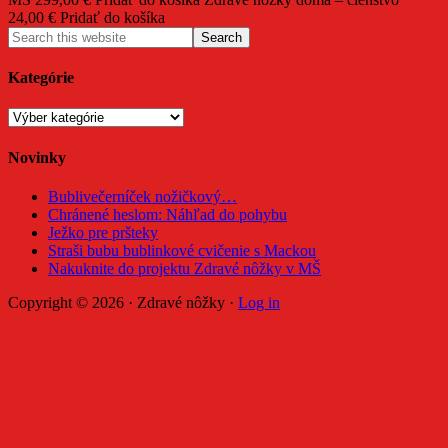
24,00 € Pridať do košíka
Kategórie
Kategórie
Novinky
Bublivečerníček nožičkový…
Chránené heslom: Náhľad do pohybu
Ježko pre pršteky
Straši bubu bublinkové cvičenie s Mackou
Nakuknite do projektu Zdravé nôžky v MŠ
Copyright © 2026 · Zdravé nôžky ·
Log in