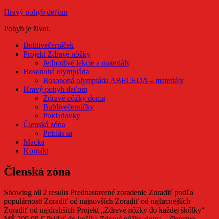
Hravý pohyb deťom
Pohyb je život.
Bublivečerníček
Projekt Zdravé nôžky
Jednotlivé lekcie a materiály
Bosonohá olympiáda
Bosonohá olympiáda ABECEDA – materiály
Hravý pohyb deťom
Zdravé nôžky doma
Bublivečerníčky
Pokladovky
Členská zóna
Prihlás sa
Macka
Kontakt
Členská zóna
Showing all 2 results Prednastavené zoradenie Zoradiť podľa
populárnosti Zoradiť od najnovších Zoradiť od najlacnejších
Zoradiť od najdrahších Projekt „Zdravé nôžky do každej škôlky“
MŠ 299,00 € Pridať do košíka Zdravé nôžky doma – členstvo